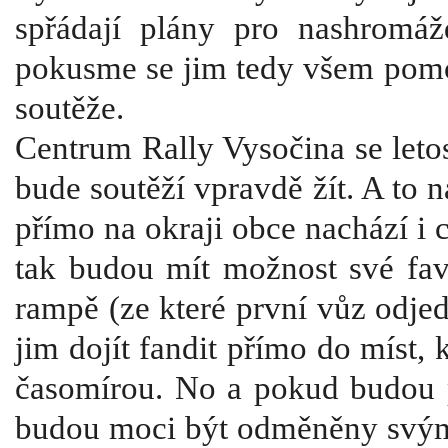
spřádají plány pro nashromáž
pokusme se jim tedy všem pomoc
soutěže.
Centrum Rally Vysočina se leto
bude soutěží vpravdě žít. A to n
přímo na okraji obce nachází i c
tak budou mít možnost své favo
rampě (ze které první vůz odjed
jim dojít fandit přímo do míst, 
časomírou. No a pokud budou 
budou moci být odměněny svými