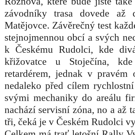
Rožnova, které bude jistě také
závodníky trasa dovede až d
Matějovce. Závěrečný test každé
stejnojmennou obcí a svých nece
k Českému Rudolci, kde divá
křižovatce u Stoječína, kd
retardérem, jednak v pravém 
nedaleko před cílem rychlostn
svými mechaniky do areálu fi
nachází servisní zóna, no a až
tři, čeká je v Českém Rudolci v
Celkem má trať letošní Rally V