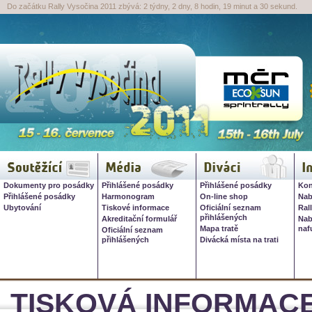
Do začátku Rally Vysočina 2011 zbývá: 2 týdny, 2 dny, 8 hodin, 19 minut a 29 sekund.
Rally Vysočina 2026, 16. červ
Soutěžící
Média
Diváci
I
Dokumenty pro posádky
Přihlášené posádky
Přihlášené posádky
Kon
Přihlášené posádky
Harmonogram
On-line shop
Nab
Ubytování
Tiskové informace
Oficiální seznam
Ral
přihlášených
Akreditační formulář
Nab
Mapa tratě
naf
Oficiální seznam
přihlášených
Divácká místa na trati
TISKOVÁ INFORMACE 