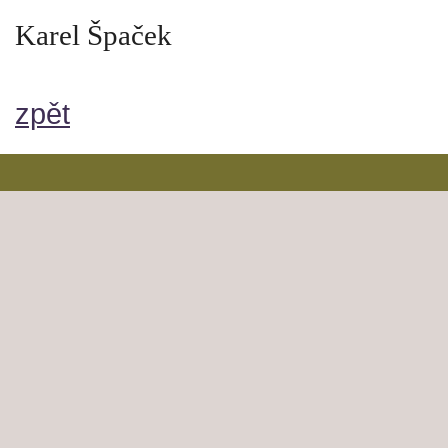
Karel Špaček
zpět