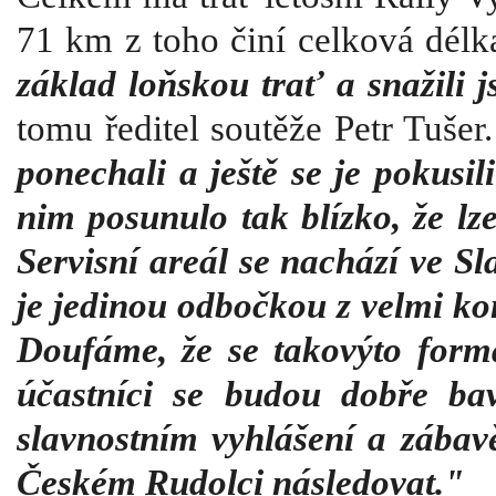
71 km z toho činí celková délk
základ loňskou trať a snažili j
tomu ředitel soutěže Petr Tušer
ponechali a ještě se je pokusil
nim posunulo tak blízko, že lze
Servisní areál se nachází ve S
je jedinou odbočkou z velmi kom
Doufáme, že se takovýto formá
účastníci se budou dobře bav
slavnostním vyhlášení a zábav
Českém Rudolci následovat."