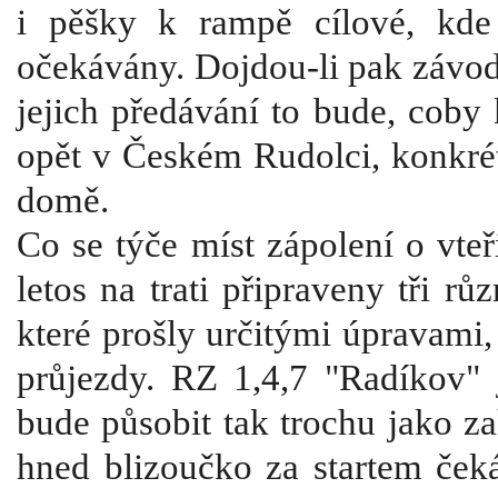
i pěšky k rampě cílové, kde
očekávány. Dojdou-li pak závod
jejich předávání to bude, coby
opět v Českém Rudolci, konkré
domě.
Co se týče míst zápolení o vteř
letos na trati připraveny tři r
které prošly určitými úpravami,
průjezdy. RZ 1,4,7 "Radíkov" 
bude působit tak trochu jako za
hned blizoučko za startem ček