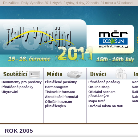
Do začátku Rally Vysočina 2011 zbývá: 2 týdny, 4 dny, 22 hodin, 24 minut a 57 sekund.
Rally Vysočina 2026, 16. červ
Soutěžící
Média
Diváci
I
Dokumenty pro posádky
Přihlášené posádky
Přihlášené posádky
Kon
Přihlášené posádky
Harmonogram
On-line shop
Nab
Ubytování
Tiskové informace
Oficiální seznam
Ral
přihlášených
Akreditační formulář
Nab
Mapa tratě
naf
Oficiální seznam
přihlášených
Divácká místa na trati
ROK 2005