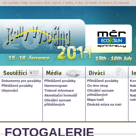
Do začátku Rally Vysočina 2011 zbývá: 2 týdny, 4 dny, 22 hodin, 8 minut a 24 sekund.
Rally Vysočina 2026, 16. červ
Soutěžící
Média
Diváci
I
Dokumenty pro posádky
Přihlášené posádky
Přihlášené posádky
Kon
Přihlášené posádky
Harmonogram
On-line shop
Nab
Ubytování
Tiskové informace
Oficiální seznam
Ral
přihlášených
Akreditační formulář
Nab
Mapa tratě
naf
Oficiální seznam
přihlášených
Divácká místa na trati
FOTOGALERIE