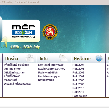
, 19 hodin, 13 minut a 16 sekund.
26, 16. července
Diváci
Info
Historie
Přihlášené posádky
Kontakní informace
Rok 2004
Z
On-line shop
Nabídka pro partnery
Rok 2005
V
Oficiální seznam
Rally v médiích
Rok 2006
A
přihlášených
Nabídka rampy a
Rok 2007
A
Mapa tratě
nafukovadla
Rok 2008
Divácká místa na trati
Rok 2009
Rok 2010
Rok 2011
Fotogalerie
Multimedia