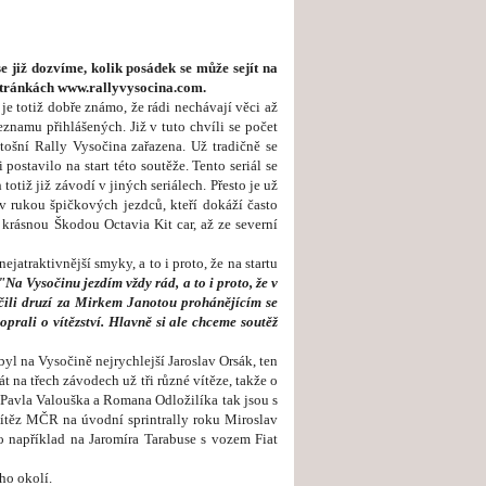
 již dozvíme, kolik posádek se může sejít na
h stránkách www.rallyvysocina.com.
je totiž dobře známo, že rádi nechávají věci až
eznamu přihlášených. Již v tuto chvíli se počet
etošní Rally Vysočina zařazena. Už tradičně se
ostavilo na start této soutěže. Tento seriál se
otiž již závodí v jiných seriálech. Přesto je už
 rukou špičkových jezdců, kteří dokáží často
u krásnou Škodou Octavia Kit car, až ze severní
traktivnější smyky, a to i proto, že na startu
"Na Vysočinu jezdím vždy rád, a to i proto, že v
nčili druzí za Mirkem Janotou prohánějícím se
prali o vítězství. Hlavně si ale chceme soutěž
yl na Vysočině nejrychlejší Jaroslav Orsák, ten
 na třech závodech už tři různé vítěze, takže o
 Pavla Valouška a Romana Odložilíka tak jsou s
 vítěz MČR na úvodní sprintrally roku Miroslav
ko například na Jaromíra Tarabuse s vozem Fiat
ho okolí.