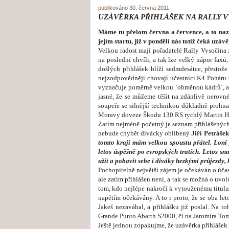
publikováno 30. června 2011
UZÁVĚRKA PŘIHLÁŠEK NA RALLY VY
Máme tu přelom června a července, a to nazn
jejím startu, již v pondělí nás totiž čeká uz
Velkou radost mají pořadatelé Rally Vysočina z
na poslední chvíli, a tak lze velký nápor faxů
došlých přihlášek blíží sedmdesátce, přestože
nejzodpovědněji chovají účastníci K4 Poháru ČR
vyznačuje poměrně velkou ´obměnou kádrů´, a tak
jasné, že se můžeme těšit na zdánlivě nerov
soupeře se silnější technikou důkladně prohnat
Moravy doveze Škodu 130 RS rychlý Martin H
Zatím nejméně početný je seznam přihlášených 
nebude chybět divácky oblíbený
Jiří Petrášek
tomto kraji mám velkou spoustu přátel. Loni 
letos úspěšně po evropských tratích. Letos sn
užít a pobavit sebe i diváky hezkými průjezdy
Pochopitelně největší zájem je očekáván o účas
ale zatím přihlášen není, a tak se možná o uvo
tom, kdo nejlépe nakročí k vytouženému titulu
napětím očekávány. A to i proto, že se oba le
Jakeš nezaváhal, a přihlášku již poslal. Na t
Grande Punto Abarth S2000, či na Jaromíra To
Ještě jednou zopakujme, že uzávěrka přihlášek 