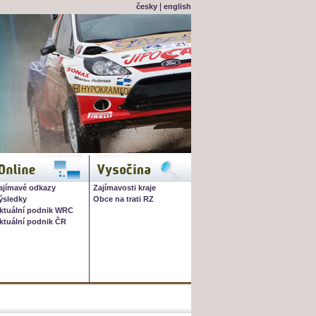
|
česky
english
OnLine
Vysočina
ajímavé odkazy
Zajímavosti kraje
ýsledky
Obce na trati RZ
ktuální podnik WRC
ktuální podnik ČR