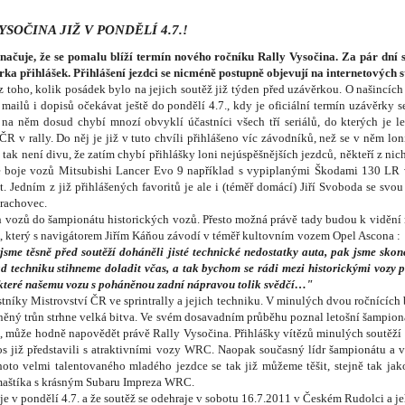
SOČINA JIŽ V PONDĚLÍ 4.7.!
ačuje, že se pomalu blíží termín nového ročníku Rally Vysočina. Za pár dní se
ávěrka přihlášek. Přihlášení jezdci se nicméně postupně objevují na internetovýc
 toho, kolik posádek bylo na jejich soutěž již týden před uzávěrkou. O našincích 
, mailů i dopisů očekávat ještě do pondělí 4.7., kdy je oficiální termín uzávěrky s
 na něm dosud chybí mnozí obvyklí účastníci všech tří seriálů, do kterých je l
 v rally. Do něj je již v tuto chvíli přihlášeno víc závodníků, než se v něm loni p
 není divu, že zatím chybí přihlášky loni nejúspěšnějších jezdců, někteří z nich t
né boje vozů Mitsubishi Lancer Evo 9 například s vypiplanými Škodami 130 LR v
. Jedním z již přihlášených favoritů je ale i (téměř domácí) Jiří Svoboda se svo
rachovec.
vozů do šampionátu historických vozů. Přesto možná právě tady budou k vidění neja
, který s navigátorem Jiřím Káňou závodí v téměř kultovním vozem Opel Ascona :
jsme těsně před soutěží doháněli jisté technické nedostatky auta, pak jsme sko
ad techniku stihneme doladit včas, a tak bychom se rádi mezi historickými vozy po
, které našemu vozu s poháněnou zadní nápravou tolik svědčí…"
tníky Mistrovství ČR ve sprintrally a jejich techniku. V minulých dvou ročnících b
lněný trůn strhne velká bitva. Ve svém dosavadním průběhu poznal letošní šampionát
, může hodně napovědět právě Rally Vysočina. Přihlášky vítězů minulých soutěží
tos již představili s atraktivními vozy WRC. Naopak současný lídr šampionátu a
ohoto velmi talentovaného mladého jezdce se tak již můžeme těšit, stejně tak ja
maštíka s krásným Subaru Impreza WRC.
je v pondělí 4.7. a že soutěž se odehraje v sobotu 16.7.2011 v Českém Rudolci a je