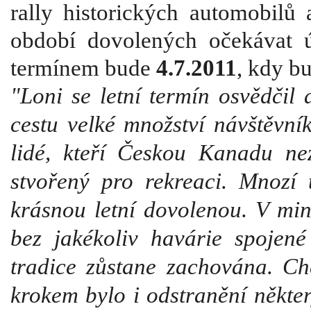
rally historických automobilů
období dovolených očekávat ú
termínem bude
4.7.2011
, kdy b
"Loni se letní termín osvědčil 
cestu velké množství návštěvník
lidé, kteří Českou Kanadu nezna
stvořený pro rekreaci. Mnozí 
krásnou letní dovolenou. V min
bez jakékoliv havárie spojen
tradice zůstane zachována. C
krokem bylo i odstranění někter