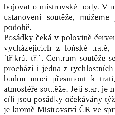
bojovat o mistrovské body. V m
ustanovení soutěže, můžeme p
podobě.
Posádky čeká v polovině červe
vycházejících z loňské tratě,
´třikrát tři´. Centrum soutěže
prochází i jedna z rychlostních
budou moci přesunout k trat
atmosféře soutěže. Její start je
cíli jsou posádky očekávány tý
je kromě Mistrovství ČR ve spri