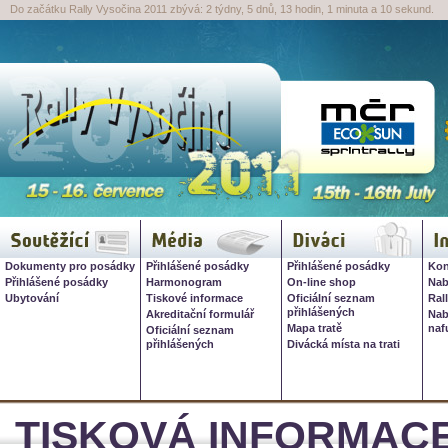
Do začátku Rally Vysočina 2011 zbývá: 2 týdny, 5 dnů, 13 hodin, 1 minuta a 10 sekund.
Rally Vysočina 2026, 16. červ
Soutěžící
Média
Diváci
I
Dokumenty pro posádky
Přihlášené posádky
Přihlášené posádky
Kon
Přihlášené posádky
Harmonogram
On-line shop
Nab
Ubytování
Tiskové informace
Oficiální seznam
Ral
přihlášených
Akreditační formulář
Nab
Mapa tratě
naf
Oficiální seznam
přihlášených
Divácká místa na trati
TISKOVÁ INFORMACE 