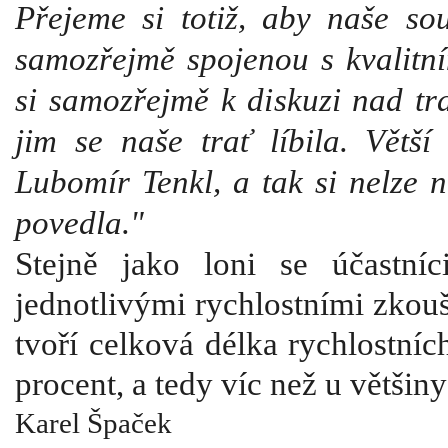
Přejeme si totiž, aby naše s
samozřejmě spojenou s kvalitn
si samozřejmě k diskuzi nad tra
jim se naše trať líbila. Větš
Lubomír Tenkl, a tak si nelze n
povedla."
Stejně jako loni se účastn
jednotlivými rychlostními zkou
tvoří celková délka rychlostní
procent, a tedy víc než u většin
Karel Špaček